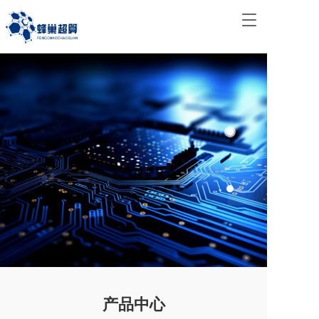
T
o
g
g
l
e
n
西安蜂巢超算科技有限公司
a
v
定制化高性能计算产品
i
g
a
了解更多 >
t
i
o
n
产品中心